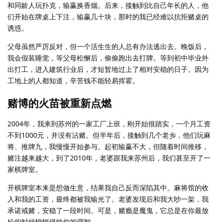
和同龄人玩扑克，输赢换香烟。后来，接触到比自己年长的人，他
们开始在牌桌上下注，输赢几十块，那时的我已经难以抗拒赌桌的
诱惑。
父母虽然严厉反对，但一个活生生的人总有办法逃出去。晚饭后，
我会假装睡觉，等父母松懈后，偷偷跑出去打牌。等到初中毕业外
出打工，进入建筑行业后，才短暂地过上了相对安稳的日子。因为
工地上的人都知道，辛苦钱不能轻易挥霍。
赌博的火苗被重新点燃
2004年，我来到苏州的一家工厂上班，刚开始很踏实，一个月工资
不到1000元，并没有沾赌。但半年后，接触到几个老乡，他们玩麻
将、推牌九，我慢慢开始参与。起初输赢不大，但随着时间推移，
赌注越来越大，到了2010年，老婆跟我来苏州后，我们甚至开了一
家棋牌室。
开棋牌室本来是想做生意，结果我自己反而深陷其中。麻将馆的收
入和我的工资，最终都被我输光了。老婆发现后和我大吵一架，我
承诺戒赌，安稳了一段时间。可是，赌瘾是魔鬼，它总是在你最放
松的时候悄悄侵蚀你的理智。