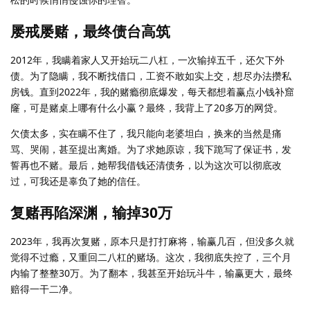
屡戒屡赌，最终债台高筑
2012年，我瞒着家人又开始玩二八杠，一次输掉五千，还欠下外
债。为了隐瞒，我不断找借口，工资不敢如实上交，想尽办法攒私
房钱。直到2022年，我的赌瘾彻底爆发，每天都想着赢点小钱补窟
窿，可是赌桌上哪有什么小赢？最终，我背上了20多万的网贷。
欠债太多，实在瞒不住了，我只能向老婆坦白，换来的当然是痛
骂、哭闹，甚至提出离婚。为了求她原谅，我下跪写了保证书，发
誓再也不赌。最后，她帮我借钱还清债务，以为这次可以彻底改
过，可我还是辜负了她的信任。
复赌再陷深渊，输掉30万
2023年，我再次复赌，原本只是打打麻将，输赢几百，但没多久就
觉得不过瘾，又重回二八杠的赌场。这次，我彻底失控了，三个月
内输了整整30万。为了翻本，我甚至开始玩斗牛，输赢更大，最终
赔得一干二净。