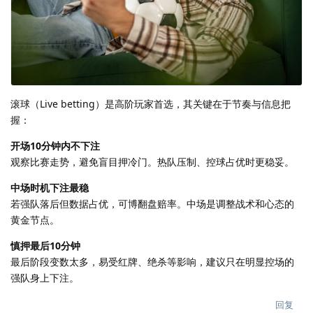
滚球（Live betting）是高阶玩家首选，其关键在于节奏与信息把
握：
开场10分钟内不下注
观察比赛走势，避免盲目押冷门。热队压制、控球占优时更稳妥。
中场时机下注最稳
若强队落后但数据占优，可博翻盘赔率。中场是调整战术和心态的
黄金节点。
慎押最后10分钟
最后阶段变数太多，易受红牌、绝杀等影响，建议只在明显控场的
强队身上下注。
回复