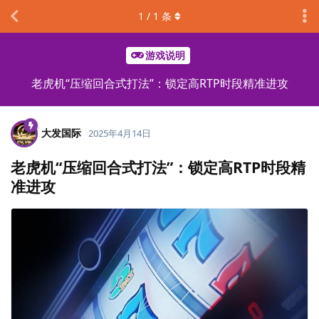
1
/
1
条
游戏说明
老虎机“压缩回合式打法”：锁定高RTP时段精准进攻
大发国际
2025年4月14日
老虎机“压缩回合式打法”：锁定高RTP时段精
准进攻