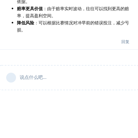
依据。
赔率更具价值
：由于赔率实时波动，往往可以找到更高的赔
率，提高盈利空间。
降低风险
：可以根据比赛情况对冲早前的错误投注，减少亏
损。
回复
说点什么吧...