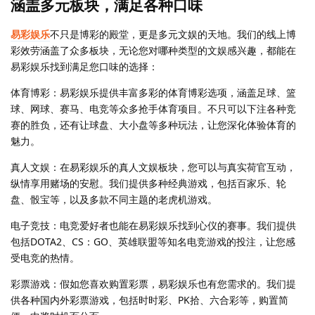
涵盖多元板块，满足各种口味
易彩娱乐
不只是博彩的殿堂，更是多元文娱的天地。我们的线上博
彩效劳涵盖了众多板块，无论您对哪种类型的文娱感兴趣，都能在
易彩娱乐找到满足您口味的选择：
体育博彩：易彩娱乐提供丰富多彩的体育博彩选项，涵盖足球、篮
球、网球、赛马、电竞等众多抢手体育项目。不只可以下注各种竞
赛的胜负，还有让球盘、大小盘等多种玩法，让您深化体验体育的
魅力。
真人文娱：在易彩娱乐的真人文娱板块，您可以与真实荷官互动，
纵情享用赌场的安慰。我们提供多种经典游戏，包括百家乐、轮
盘、骰宝等，以及多款不同主题的老虎机游戏。
电子竞技：电竞爱好者也能在易彩娱乐找到心仪的赛事。我们提供
包括DOTA2、CS：GO、英雄联盟等知名电竞游戏的投注，让您感
受电竞的热情。
彩票游戏：假如您喜欢购置彩票，易彩娱乐也有您需求的。我们提
供各种国内外彩票游戏，包括时时彩、PK拾、六合彩等，购置简