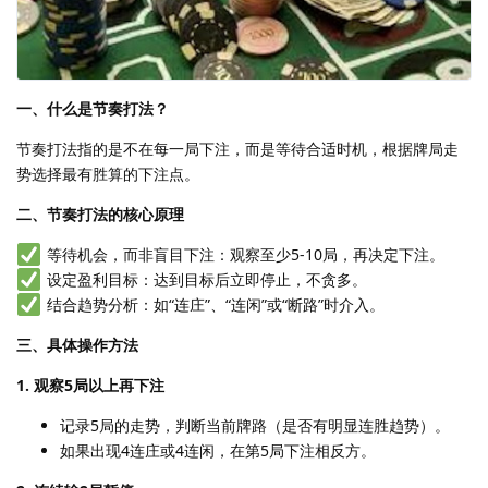
一、什么是节奏打法？
节奏打法指的是不在每一局下注，而是等待合适时机，根据牌局走
势选择最有胜算的下注点。
二、节奏打法的核心原理
等待机会，而非盲目下注：观察至少5-10局，再决定下注。
设定盈利目标：达到目标后立即停止，不贪多。
结合趋势分析：如“连庄”、“连闲”或“断路”时介入。
三、具体操作方法
1. 观察5局以上再下注
记录5局的走势，判断当前牌路（是否有明显连胜趋势）。
如果出现4连庄或4连闲，在第5局下注相反方。