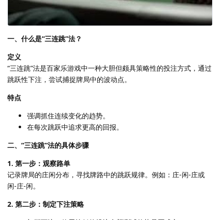
一、什么是“三连跳”法？
定义
“三连跳”法是百家乐游戏中一种大胆但颇具策略性的投注方式，通过
跳跃性下注，尝试捕捉牌局中的波动点。
特点
强调抓住连续变化的趋势。
在每次跳跃中追求更高的回报。
二、“三连跳”法的具体步骤
1. 第一步：观察路单
记录牌局的庄闲分布，寻找牌路中的跳跃规律。例如：庄-闲-庄或
闲-庄-闲。
2. 第二步：制定下注策略