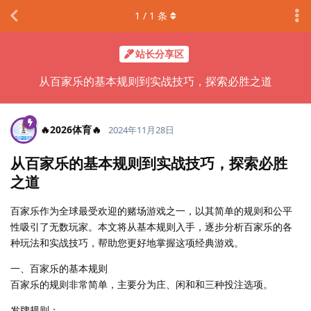
1
/
1
条
站长分享区
从百家乐的基本规则到实战技巧，探索必胜之道
🔥2026体育🔥
2024年11月28日
从百家乐的基本规则到实战技巧，探索必胜
之道
百家乐作为全球最受欢迎的赌场游戏之一，以其简单的规则和公平
性吸引了无数玩家。本文将从基本规则入手，逐步分析百家乐的各
种玩法和实战技巧，帮助您更好地掌握这项经典游戏。
一、百家乐的基本规则
百家乐的规则非常简单，主要分为庄、闲和和三种投注选项。
发牌规则：