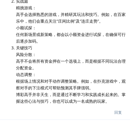
实战篇
精挑游戏：
高手会选择熟悉的游戏，并精研其玩法和技巧。例如，在百家
乐中，他们会重点关注“庄闲比例”及“连庄走势”。
小额试探：
任何新场景或新策略，都会以小额资金进行试探，在确保可行
后逐步加码。
关键技巧
风险分散：
高手不会将所有资金押在一个选项上，而是根据不同玩法合理
分配资金。
动态调整：
根据场上情况和对手动作调整策略。例如，在扑克游戏中，观
察对手的下注模式可帮助预测其手牌强弱。
博彩高手并非天生，而是通过不断学习和实践成长起来的。掌
握这些心法与技巧，你也可以成为一名成熟的玩家。
回复