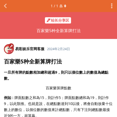
1
/
1
条
站长分享区
百家樂5种全新算牌打法
易彩娱乐官网客服
2024年2月24日
百家樂5种全新算牌打法
一旦所有牌的點數相加總和超過9，則只以個位數上的數值為總點
數。
百家樂算牌點數
例如 :
牌面點數之和為15，則計作5；牌面點數總和為19，則計作
9，以此類推。也就是說，在總點數達到10以後，將會自動放棄十位
數上的數位，以個位數的數值來計總點數，只有下注到總點數最接
近9的一方，就算贏。