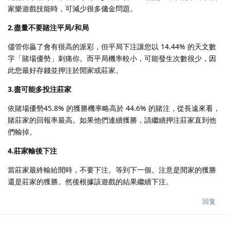
家樂遊戲技能時，可減少很多傭金問題。
2.盡量不要賭注平局/和局
儘管你贏了會有很高的派彩，但平局下注讓您以 14.44% 的天文數
字「賭場優勢」刺痛你。而平局機率較小，可能發生次數很少，因
此您最好存錢並押注於閒家或莊家。
3.盡可能多投注莊家
依賭場優勢45.8% 的獲勝機率略高於 44.6% 的賭注，從長遠來看，
賭莊家的回報率最高。如果他們連續獲勝，請繼續押注莊家直到他
們輸掉。
4.莊家輸後下注
當莊家最終輸給閒時，不要下注。等到下一個。注意是閒家的獲勝
還是莊家的獲勝。然後根據該遊戲的結果繼續下注。
回复