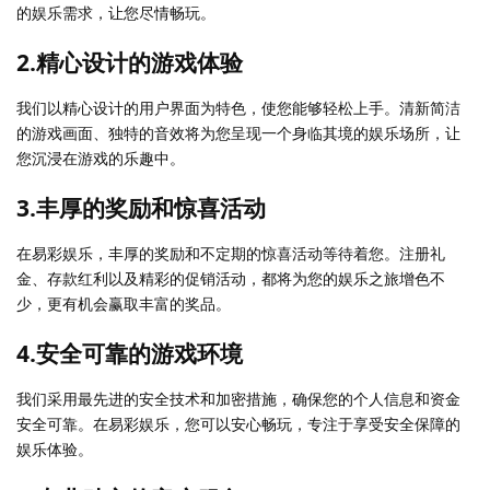
的娱乐需求，让您尽情畅玩。
2.精心设计的游戏体验
我们以精心设计的用户界面为特色，使您能够轻松上手。清新简洁
的游戏画面、独特的音效将为您呈现一个身临其境的娱乐场所，让
您沉浸在游戏的乐趣中。
3.丰厚的奖励和惊喜活动
在易彩娱乐，丰厚的奖励和不定期的惊喜活动等待着您。注册礼
金、存款红利以及精彩的促销活动，都将为您的娱乐之旅增色不
少，更有机会赢取丰富的奖品。
4.安全可靠的游戏环境
我们采用最先进的安全技术和加密措施，确保您的个人信息和资金
安全可靠。在易彩娱乐，您可以安心畅玩，专注于享受安全保障的
娱乐体验。